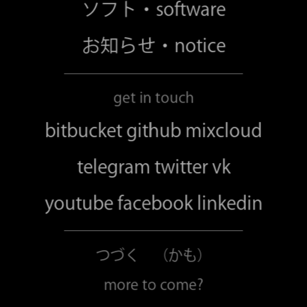
ソフト・software
お知らせ・notice
get in touch
bitbucket
github
mixcloud
telegram
twitter
vk
youtube
facebook
linkedin
つづく （かも）
more to come?